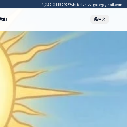
329.0618919
christian.calgaro@gmail.com
我们
中文