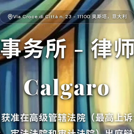
Via Croce di Città n. 23 - 11100 奥斯塔，意大利
所 - 律师 C
Calgaro
，获准在高级管辖法院（最高上诉
会、宪法法院和审计法院）出庭辩