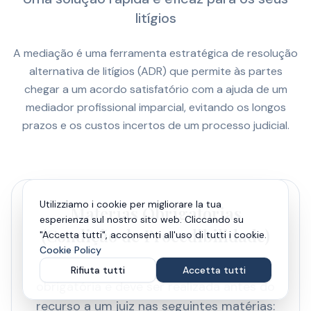
litígios
A mediação é uma ferramenta estratégica de resolução
alternativa de litígios (ADR) que permite às partes
chegar a um acordo satisfatório com a ajuda de um
mediador profissional imparcial, evitando os longos
prazos e os custos incertos de um processo judicial.
Utilizziamo i cookie per migliorare la tua
Matérias Obrigatórias
esperienza sul nostro sito web. Cliccando su
(Condição de Procedibilidade)
"Accetta tutti", acconsenti all'uso di tutti i cookie.
Cookie Policy
Por lei, a tentativa de mediação é
Rifiuta tutti
Accetta tutti
obrigatória e deve ser realizada antes do
recurso a um juiz nas seguintes matérias: