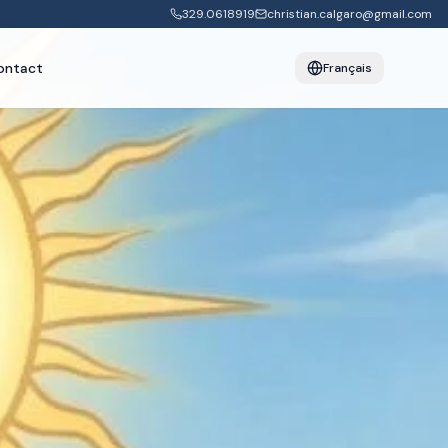
329.0618919
christian.calgaro@gmail.com
ontact
Français