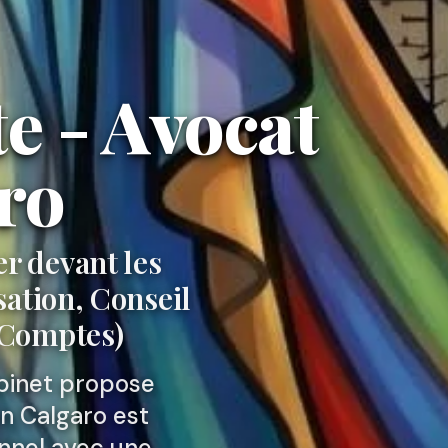
e - Avocat
ro
er devant les
ation, Conseil
s Comptes)
abinet propose
an Calgaro est
onnel avec une