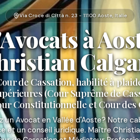
Via Croce di Città n. 23 - 11100 Aoste, Italie
'Avocats à Aost
hristian Calga
Cour de Cassation, habilité à plaid
Supérieures (Cour Suprême de Cass
our Constitutionnelle et Cour de
 un Avocat en Vallée d'Aoste? Notre c
e et un conseil juridique. Maître Christi
our de Cassation et Médiateur Professi