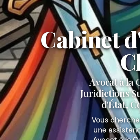
Cabinet d
C
Avocat à la 
Juridictions 
d'État, C
Vous cherchez
une assistanc
Avocat à la C