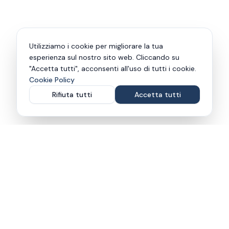
Utilizziamo i cookie per migliorare la tua
esperienza sul nostro sito web. Cliccando su
"Accetta tutti", acconsenti all'uso di tutti i cookie.
Cookie Policy
Rifiuta tutti
Accetta tutti
Cabinet d'Avocat
Avv. Christian Calgaro
Vous cherchez un Avocat en Vallée d'Aoste? Notre cabinet
propose une assistance et un conseil juridique. Maître
Christian Calgaro est Avocat à la Cour de Cassation et