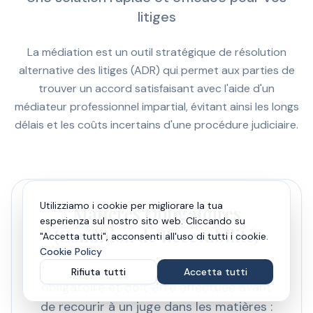
litiges
La médiation est un outil stratégique de résolution
alternative des litiges (ADR) qui permet aux parties de
trouver un accord satisfaisant avec l'aide d'un
médiateur professionnel impartial, évitant ainsi les longs
délais et les coûts incertains d'une procédure judiciaire.
Utilizziamo i cookie per migliorare la tua
Matières Obligatoires
esperienza sul nostro sito web. Cliccando su
(Condition de Recevabilité)
"Accetta tutti", acconsenti all'uso di tutti i cookie.
Cookie Policy
Par la loi, la tentative de médiation est
Rifiuta tutti
Accetta tutti
obligatoire et doit être effectuée avant
de recourir à un juge dans les matières :