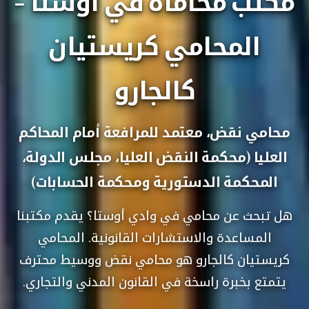
مكتب محاماة في أوستا -
المحامي كريستيان
كالجارو
محامي نقض، معتمد للمرافعة أمام المحاكم
العليا (محكمة النقض العليا، مجلس الدولة،
المحكمة الدستورية ومحكمة الحسابات)
هل تبحث عن محامي في وادي أوستا؟ يقدم مكتبنا
المساعدة والاستشارات القانونية. المحامي
كريستيان كالجارو هو محامي نقض ووسيط محترف
يتمتع بخبرة راسخة في القانون المدني والتجاري.