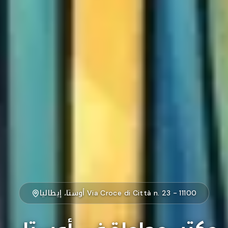
Via Croce di Città n. 23 - 11100 أوستا، إيطاليا