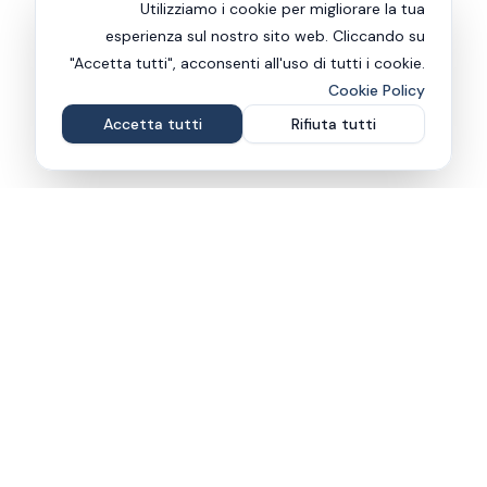
Utilizziamo i cookie per migliorare la tua
esperienza sul nostro sito web. Cliccando su
"Accetta tutti", acconsenti all'uso di tutti i cookie.
Cookie Policy
Accetta tutti
Rifiuta tutti
مكتب المحاماة
Avv. Christian Calgaro
هل تبحث عن محامي في وادي أوستا؟ يقدم مكتبنا المساعدة
والاستشارات القانونية. المحامي كريستيان كالجارو هو محامي نقض
ووسيط محترف يتمتع بخبرة راسخة في القانون المدني والتجاري.