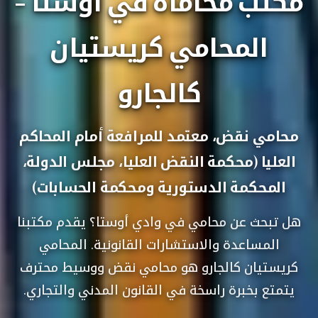
مكتب محاماة في أوستا -
المحامي كريستيان
كالجارو
محامي نقض، معتمد للمرافعة أمام المحاكم
العليا (محكمة النقض العليا، مجلس الدولة،
المحكمة الدستورية ومحكمة الحسابات)
هل تبحث عن محامي في وادي أوستا؟ يقدم مكتبنا
المساعدة والاستشارات القانونية. المحامي
كريستيان كالجارو هو محامي نقض ووسيط محترف
يتمتع بخبرة راسخة في القانون المدني والتجاري.