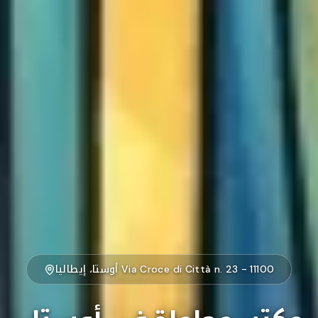
Via Croce di Città n. 23 - 11100 أوستا، إيطاليا