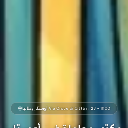
Via Croce di Città n. 23 - 11100 أوستا، إيطاليا