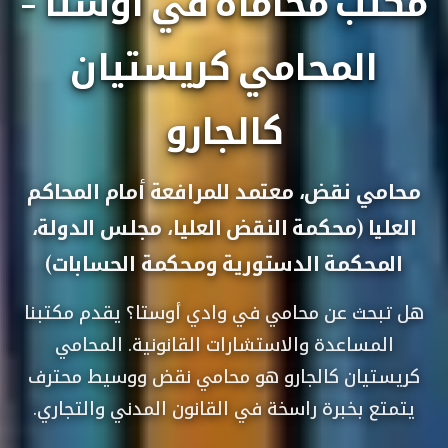
مكتب محاماة في أوستا -
المحامي كريستيان
كالجارو
محامي نقض، معتمد للمرافعة أمام المحاكم
العليا (محكمة النقض العليا، مجلس الدولة،
المحكمة الدستورية ومحكمة الحسابات)
هل تبحث عن محامي في وادي أوستا؟ يقدم مكتبنا
المساعدة والاستشارات القانونية. المحامي
كريستيان كالجارو هو محامي نقض ووسيط محترف
يتمتع بخبرة راسخة في القانون المدني والتجاري.